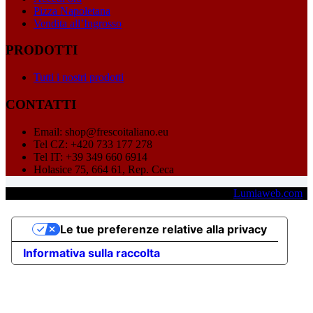
Pizza Napoletana
Vendita all’Ingrosso
PRODOTTI
Tutti i nostri prodotti
CONTATTI
Email: shop@frescoitaliano.eu
Tel CZ: +420 733 177 278
Tel IT: +39 349 660 6914
Holasice 75, 664 61, Rep. Ceca
Copyright © 2026 - Fresco Italiano s.r.o. - Credits:
Lumiaweb.com
Le tue preferenze relative alla privacy
Informativa sulla raccolta