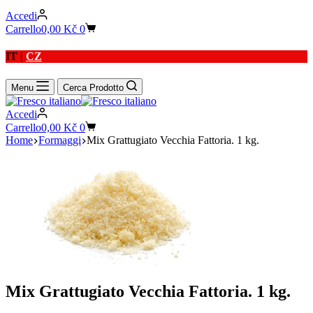
Accedi
Carrello
0,00
Kč
0
IT |
CZ
Menu
Cerca Prodotto
Accedi
Carrello
0,00
Kč
0
Home
Formaggi
Mix Grattugiato Vecchia Fattoria. 1 kg.
Mix Grattugiato Vecchia Fattoria. 1 kg.