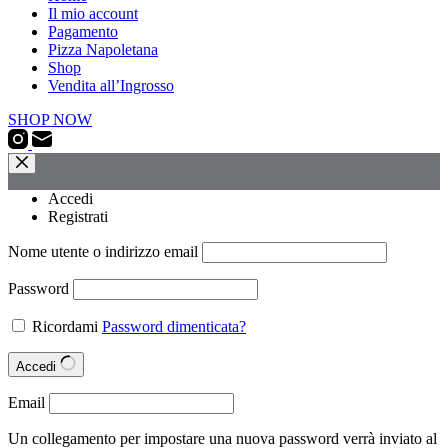
Il mio account
Pagamento
Pizza Napoletana
Shop
Vendita all’Ingrosso
SHOP NOW
Accedi
Registrati
Nome utente o indirizzo email
Password
Ricordami
Password dimenticata?
Accedi
Email
Un collegamento per impostare una nuova password verrà inviato al