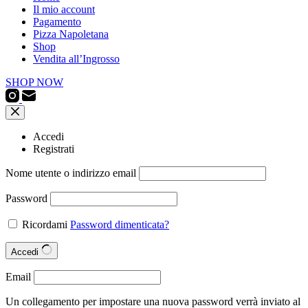
Il mio account
Pagamento
Pizza Napoletana
Shop
Vendita all’Ingrosso
SHOP NOW
Accedi
Registrati
Nome utente o indirizzo email
Password
Ricordami
Password dimenticata?
Accedi
Email
Un collegamento per impostare una nuova password verrà inviato al