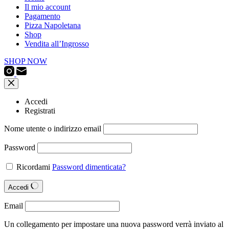
Il mio account
Pagamento
Pizza Napoletana
Shop
Vendita all’Ingrosso
SHOP NOW
Accedi
Registrati
Nome utente o indirizzo email
Password
Ricordami
Password dimenticata?
Accedi
Email
Un collegamento per impostare una nuova password verrà inviato al