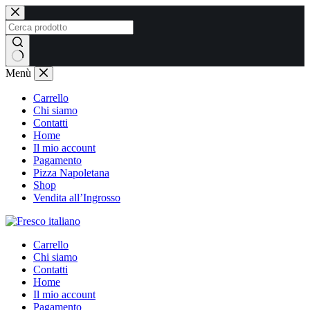
Salta
al
contenuto
Nessun
Menù
risultato
Carrello
Chi siamo
Contatti
Home
Il mio account
Pagamento
Pizza Napoletana
Shop
Vendita all’Ingrosso
Carrello
Chi siamo
Contatti
Home
Il mio account
Pagamento