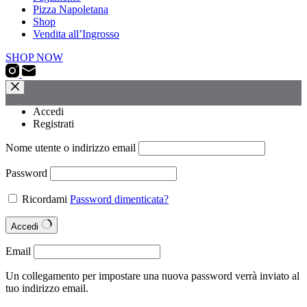
Pizza Napoletana
Shop
Vendita all’Ingrosso
SHOP NOW
Accedi
Registrati
Nome utente o indirizzo email
Password
Ricordami
Password dimenticata?
Accedi
Email
Un collegamento per impostare una nuova password verrà inviato al
tuo indirizzo email.