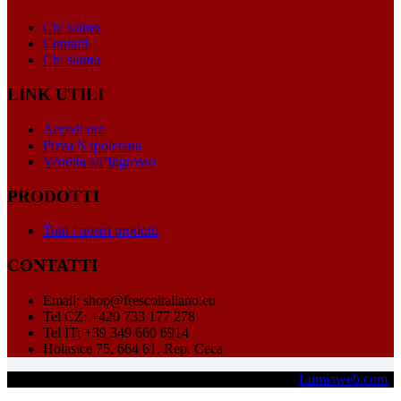
Chi siamo
Contatti
Chi siamo
LINK UTILI
Accedi ora
Pizza Napoletana
Vendita all’Ingrosso
PRODOTTI
Tutti i nostri prodotti
CONTATTI
Email: shop@frescoitaliano.eu
Tel CZ: +420 733 177 278
Tel IT: +39 349 660 6914
Holasice 75, 664 61, Rep. Ceca
Copyright © 2026 - Fresco Italiano s.r.o. - Credits:
Lumiaweb.com