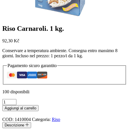
Riso Carnaroli. 1 kg.
92,30
Kč
Conservare a temperatura ambiente. Consegna entro massimo 8
giorni. Incluso nel prezzo: 1 pezzo/i da 1 kg.
Pagamento sicuro garantito
100 disponibili
Riso
Carnaroli.
Aggiungi al carrello
1
kg.
COD:
1410004
Categoria:
Riso
quantità
Descrizione