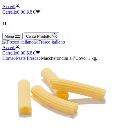
Accedi
Carrello
0,00
Kč
0
IT |
CZ
Menu
Cerca Prodotto
Accedi
Carrello
0,00
Kč
0
Home
Pasta Fresca
Maccheroncini all’Uovo. 1 kg.