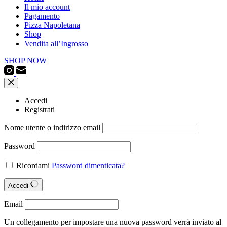
Il mio account
Pagamento
Pizza Napoletana
Shop
Vendita all’Ingrosso
SHOP NOW
Accedi
Registrati
Nome utente o indirizzo email
Password
Ricordami
Password dimenticata?
Accedi
Email
Un collegamento per impostare una nuova password verrà inviato al