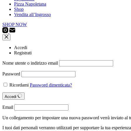
Pizza Napoletana
Shop
Vendita all’Ingrosso
SHOP NOW
Accedi
Registrati
Nome utente o indirizzo email
Password
Ricordami
Password dimenticata?
Accedi
Email
Un collegamento per impostare una nuova password verrà inviato al tu
I tuoi dati personali verranno utilizzati per supportare la tua esperienz