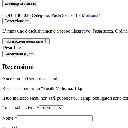
Molisana.
Aggiungi al carrello
1
kg.
COD:
1403030
Categoria:
Pasta Secca "La Molisana"
quantità
Descrizione
L’immagine è esclusivamente a scopo illustrativo. Pasta secca. Ordin
Informazioni aggiuntive
Peso
1 kg
Recensioni (0)
Recensioni
Ancora non ci sono recensioni.
Recensisci per primo “Fusilli Molisana. 1 kg.”
Il tuo indirizzo email non sarà pubblicato.
I campi obbligatori sono co
La tua valutazione
*
Nome
*