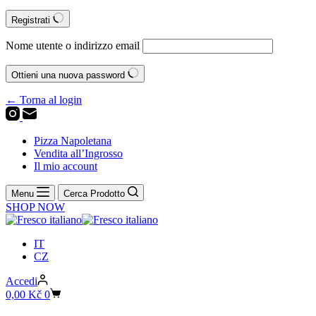
Registrati
Nome utente o indirizzo email
Ottieni una nuova password
← Torna al login
Pizza Napoletana
Vendita all’Ingrosso
Il mio account
Menu
Cerca Prodotto
SHOP NOW
IT
CZ
Accedi
Carrello
0,00
Kč
0