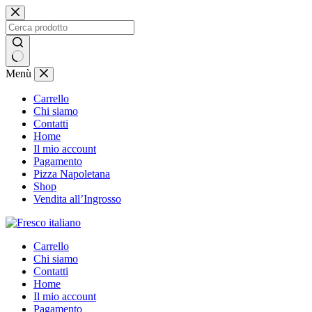
Salta
al
contenuto
Nessun
Menù
risultato
Carrello
Chi siamo
Contatti
Home
Il mio account
Pagamento
Pizza Napoletana
Shop
Vendita all’Ingrosso
Carrello
Chi siamo
Contatti
Home
Il mio account
Pagamento