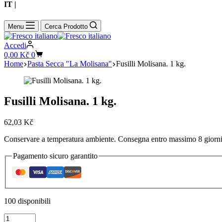
IT |
CZ
Menu
Cerca Prodotto
Accedi
Carrello
0,00
Kč
0
Home
Pasta Secca "La Molisana"
Fusilli Molisana. 1 kg.
Fusilli Molisana. 1 kg.
62,03
Kč
Conservare a temperatura ambiente. Consegna entro massimo 8 giorni. 
Pagamento sicuro garantito
100 disponibili
Fusilli