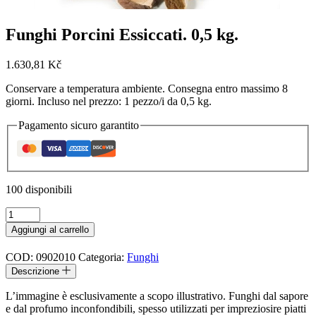
Funghi Porcini Essiccati. 0,5 kg.
1.630,81
Kč
Conservare a temperatura ambiente. Consegna entro massimo 8
giorni. Incluso nel prezzo: 1 pezzo/i da 0,5 kg.
Pagamento sicuro garantito
100 disponibili
Funghi
Porcini
Aggiungi al carrello
Essiccati.
0,5
COD:
0902010
Categoria:
Funghi
kg.
Descrizione
quantità
L’immagine è esclusivamente a scopo illustrativo. Funghi dal sapore
e dal profumo inconfondibili, spesso utilizzati per impreziosire piatti