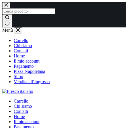
Salta
al
contenuto
Nessun
Menù
risultato
Carrello
Chi siamo
Contatti
Home
Il mio account
Pagamento
Pizza Napoletana
Shop
Vendita all’Ingrosso
Carrello
Chi siamo
Contatti
Home
Il mio account
Pagamento