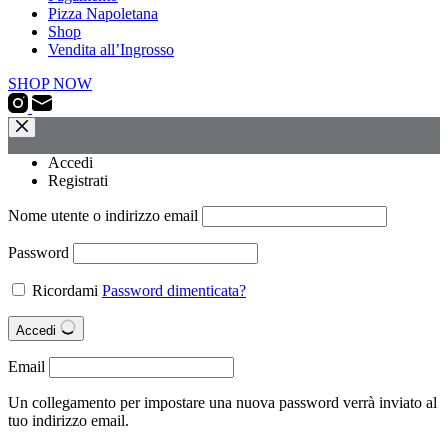
Pizza Napoletana
Shop
Vendita all’Ingrosso
SHOP NOW
Accedi
Registrati
Nome utente o indirizzo email
Password
Ricordami
Password dimenticata?
Accedi
Email
Un collegamento per impostare una nuova password verrà inviato al
tuo indirizzo email.