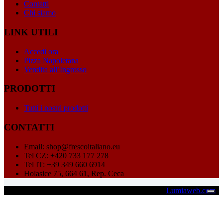
Contatti
Chi siamo
LINK UTILI
Accedi ora
Pizza Napoletana
Vendita all’Ingrosso
PRODOTTI
Tutti i nostri prodotti
CONTATTI
Email: shop@frescoitaliano.eu
Tel CZ: +420 733 177 278
Tel IT: +39 349 660 6914
Holasice 75, 664 61, Rep. Ceca
Copyright © 2026 - Fresco Italiano s.r.o. - Credits:
Lumiaweb.com
Le tue preferenze relative alla privacy