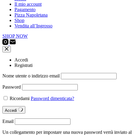
Il mio account
Pagamento
Pizza Napoletana
Shop
Vendita all’Ingrosso
SHOP NOW
Accedi
Registrati
Nome utente o indirizzo email
Password
Ricordami
Password dimenticata?
Accedi
Email
Un collegamento per impostare una nuova password verrà inviato al