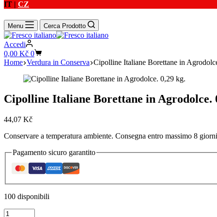
IT |
CZ
Menu
Cerca Prodotto
Accedi
Carrello
0,00
Kč
0
Home
Verdura in Conserva
Cipolline Italiane Borettane in Agrodolc
Cipolline Italiane Borettane in Agrodolce. 
44,07
Kč
Conservare a temperatura ambiente. Consegna entro massimo 8 giorni. 
Pagamento sicuro garantito
100 disponibili
Cipolline