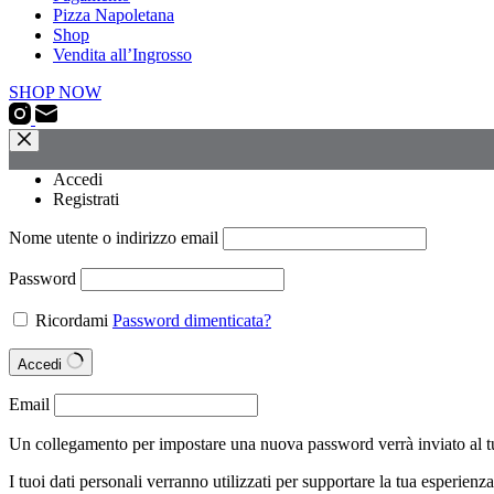
Pizza Napoletana
Shop
Vendita all’Ingrosso
SHOP NOW
Accedi
Registrati
Nome utente o indirizzo email
Password
Ricordami
Password dimenticata?
Accedi
Email
Un collegamento per impostare una nuova password verrà inviato al tu
I tuoi dati personali verranno utilizzati per supportare la tua esperienz