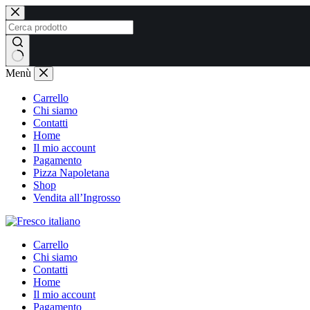
Salta
al
contenuto
Nessun
Menù
risultato
Carrello
Chi siamo
Contatti
Home
Il mio account
Pagamento
Pizza Napoletana
Shop
Vendita all’Ingrosso
Carrello
Chi siamo
Contatti
Home
Il mio account
Pagamento