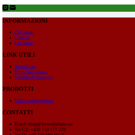
INFORMAZIONI
Chi siamo
Contatti
Chi siamo
LINK UTILI
Accedi ora
Pizza Napoletana
Vendita all’Ingrosso
PRODOTTI
Tutti i nostri prodotti
CONTATTI
Email: shop@frescoitaliano.eu
Tel CZ: +420 733 177 278
Tel IT: +39 349 660 6914