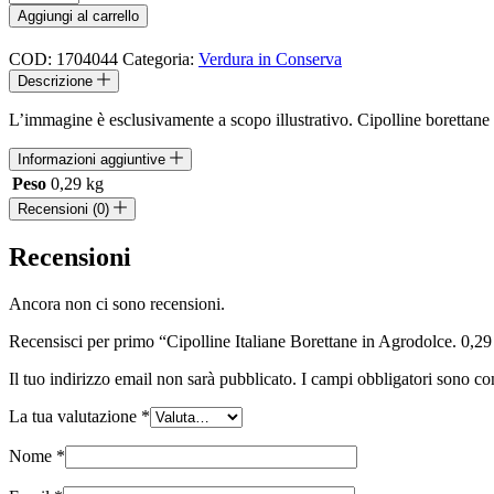
Italiane
Aggiungi al carrello
Borettane
in
COD:
1704044
Categoria:
Verdura in Conserva
Agrodolce.
Descrizione
0,29
kg.
L’immagine è esclusivamente a scopo illustrativo. Cipolline borettane 
quantità
Informazioni aggiuntive
Peso
0,29 kg
Recensioni (0)
Recensioni
Ancora non ci sono recensioni.
Recensisci per primo “Cipolline Italiane Borettane in Agrodolce. 0,29
Il tuo indirizzo email non sarà pubblicato.
I campi obbligatori sono co
La tua valutazione
*
Nome
*