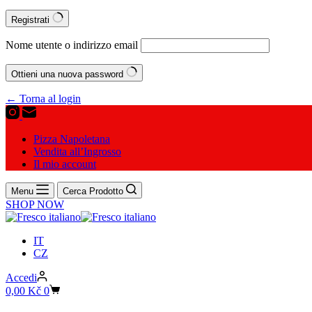
Registrati
Nome utente o indirizzo email
Ottieni una nuova password
← Torna al login
Pizza Napoletana
Vendita all’Ingrosso
Il mio account
Menu
Cerca Prodotto
SHOP NOW
IT
CZ
Accedi
Carrello
0,00
Kč
0