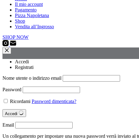
Il mio account
Pagamento
Pizza Napoletana
Shop
Vendita all’Ingrosso
SHOP NOW
Accedi
Registrati
Nome utente o indirizzo email
Password
Ricordami
Password dimenticata?
Accedi
Email
Un collegamento per impostare una nuova password verrà inviato al tu