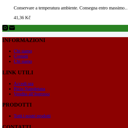
Conservare a temperatura ambiente. Consegna entro massimo
41,36
Kč
INFORMAZIONI
Chi siamo
Contatti
Chi siamo
LINK UTILI
Accedi ora
Pizza Napoletana
Vendita all’Ingrosso
PRODOTTI
Tutti i nostri prodotti
CONTATTI