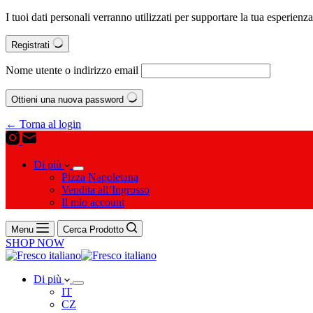
I tuoi dati personali verranno utilizzati per supportare la tua esperienz
Registrati
Nome utente o indirizzo email
Ottieni una nuova password
← Torna al login
Di più
Pizza Napoletana
Vendita all’Ingrosso
Il mio account
Menu
Cerca Prodotto
SHOP NOW
Di più
IT
CZ