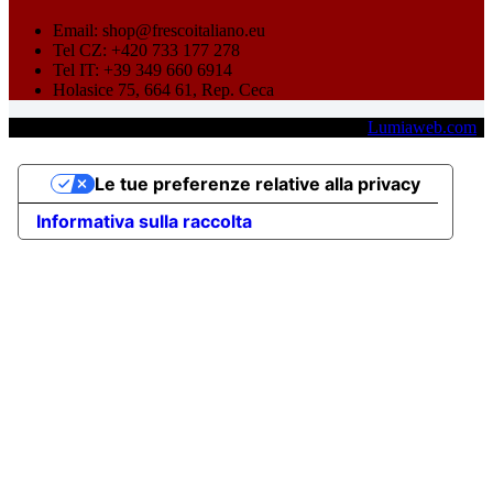
Email: shop@frescoitaliano.eu
Tel CZ: +420 733 177 278
Tel IT: +39 349 660 6914
Holasice 75, 664 61, Rep. Ceca
Copyright © 2026 - Fresco Italiano s.r.o. - Credits:
Lumiaweb.com
Le tue preferenze relative alla privacy
Informativa sulla raccolta