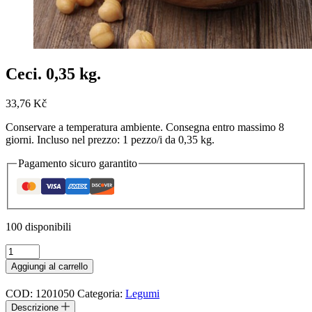
Ceci. 0,35 kg.
33,76
Kč
Conservare a temperatura ambiente. Consegna entro massimo 8
giorni. Incluso nel prezzo: 1 pezzo/i da 0,35 kg.
Pagamento sicuro garantito
100 disponibili
Ceci.
0,35
Aggiungi al carrello
kg.
quantità
COD:
1201050
Categoria:
Legumi
Descrizione