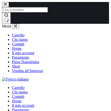
Salta
al
contenuto
Nessun
Menù
risultato
Carrello
Chi siamo
Contatti
Home
Il mio account
Pagamento
Pizza Napoletana
Shop
Vendita all’Ingrosso
Carrello
Chi siamo
Contatti
Home
Il mio account
Pagamento