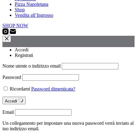
Pizza Napoletana
Shop
Vendita all’Ingrosso
SHOP NOW
Accedi
Registrati
Nome utente o indirizzo email
Password
Ricordami
Password dimenticata?
Accedi
Email
Un collegamento per impostare una nuova password verrà inviato al
tuo indirizzo email.