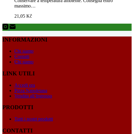
Conservare a temperatura ambiente. Consegna entro
massimo…
21,05
Kč
INFORMAZIONI
Chi siamo
Contatti
Chi siamo
LINK UTILI
Accedi ora
Pizza Napoletana
Vendita all’Ingrosso
PRODOTTI
Tutti i nostri prodotti
CONTATTI