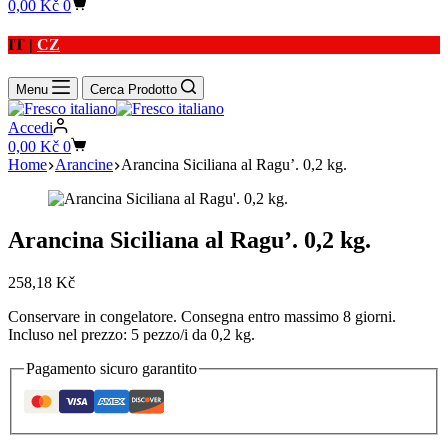
Carrello
0,00
Kč
0
IT |
CZ
Menu
Cerca Prodotto
Accedi
Carrello
0,00
Kč
0
Home
Arancine
Arancina Siciliana al Ragu’. 0,2 kg.
Arancina Siciliana al Ragu’. 0,2 kg.
258,18
Kč
Conservare in congelatore. Consegna entro massimo 8 giorni.
Incluso nel prezzo: 5 pezzo/i da 0,2 kg.
Pagamento sicuro garantito