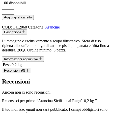
100 disponibili
Arancina
Siciliana
Aggiungi al carrello
al
Ragu'.
COD:
1412060
Categoria:
Arancine
0,2
Descrizione
kg.
quantità
L’immagine è esclusivamente a scopo illustrativo. Sfera di riso
ripiena allo zafferano, ragu di carne e piselli, impanata e fritta fino a
doratura. 200g. Ordine minimo: 5 pezzi.
Informazioni aggiuntive
Peso
0,2 kg
Recensioni (0)
Recensioni
Ancora non ci sono recensioni.
Recensisci per primo “Arancina Siciliana al Ragu’. 0,2 kg.”
Il tuo indirizzo email non sarà pubblicato.
I campi obbligatori sono