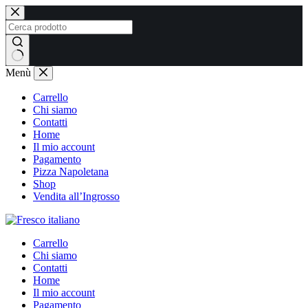
Salta
al
contenuto
Nessun
Menù
risultato
Carrello
Chi siamo
Contatti
Home
Il mio account
Pagamento
Pizza Napoletana
Shop
Vendita all’Ingrosso
Carrello
Chi siamo
Contatti
Home
Il mio account
Pagamento