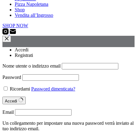
Pizza Napoletana
Shop
Vendita all’Ingrosso
SHOP NOW
Accedi
Registrati
Nome utente o indirizzo email
Password
Ricordami
Password dimenticata?
Accedi
Email
Un collegamento per impostare una nuova password verrà inviato al
tuo indirizzo email.