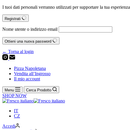
I tuoi dati personali verranno utilizzati per supportare la tua esperienz
Registrati
Nome utente o indirizzo email
Ottieni una nuova password
← Torna al login
Pizza Napoletana
Vendita all’Ingrosso
Il mio account
Menu
Cerca Prodotto
SHOP NOW
IT
CZ
Accedi