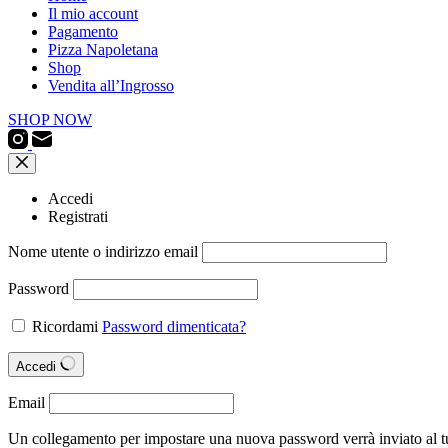
Il mio account
Pagamento
Pizza Napoletana
Shop
Vendita all’Ingrosso
SHOP NOW
Accedi
Registrati
Nome utente o indirizzo email
Password
Ricordami
Password dimenticata?
Accedi
Email
Un collegamento per impostare una nuova password verrà inviato al tu